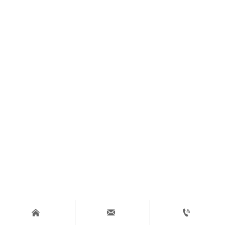


